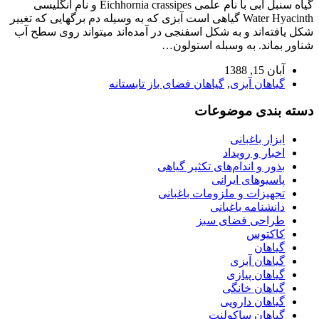
گیاه سنبل آبی با نام علمی Eichhornia crassipes و نام انگلیسی
Water Hyacinth ­گیاهی است آبزی که به وسیله دم برگهایی که تغییر
شکل یافته‌اند و به شکل اسفنجی در آمده‌اند میتواند روی سطح آب
شناور بماند. به وسبله استولون…
آبان 15, 1388
گیاهان آبزی
,
گیاهان فضای باز تابستانه
دسته بندی موضوعات
ابزار باغبانی
اخبار و رویداد
بذور و اندام‌های تکثیر گیاهی
پاسیوهای ایرانی
تجهیزات و ملزومات باغبانی
دانشنامه باغبانی
طراحی فضای سبز
کاکتوس
گیاهان
گیاهان آبزی
گیاهان پیازی
گیاهان خانگی
گیاهان دارویی
گیاهان ساکولنت