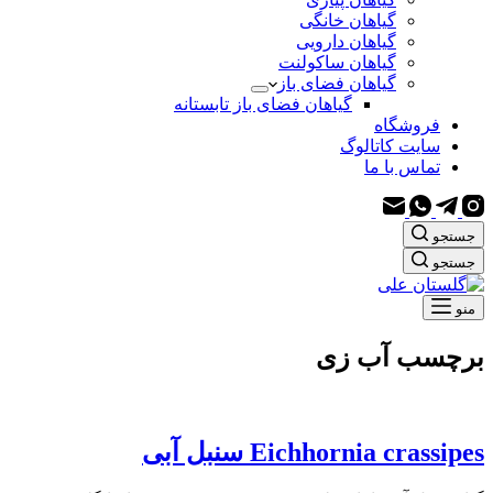
گیاهان خانگی
گیاهان دارویی
گیاهان ساکولنت
گیاهان فضای باز
گیاهان فضای باز تابستانه
فروشگاه
سایت کاتالوگ
تماس با ما
جستجو
جستجو
منو
برچسب
آب زی
Eichhornia crassipes سنبل آبی