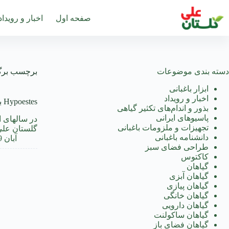
رش
ه
صفحه اول
اخبار و رویداد
حتوا
دسته بندی موضوعات
برچسب
برگ
ابزار باغبانی
اخبار و رویداد
Hypoestes بذر هایپوستس رسید!+آموزش
بذور و اندام‌های تکثیر گیاهی
پاسیوهای ایرانی
در سالهای ا
تجهیزات و ملزومات باغبانی
گلستان علی 
دانشنامه باغبانی
آبان 29, 1391
طراحی فضای سبز
کاکتوس
گیاهان
گیاهان آبزی
گیاهان پیازی
گیاهان خانگی
گیاهان دارویی
گیاهان ساکولنت
گیاهان فضای باز