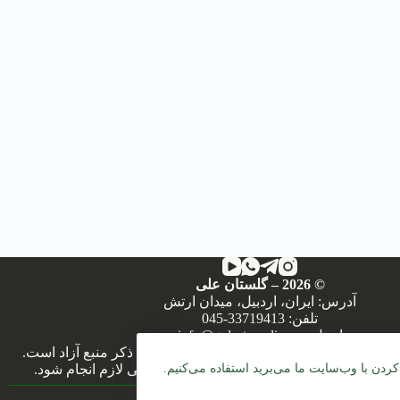
©
2026
– گلستان علی
آدرس: ایران، اردبیل، میدان ارتش
تلفن:
045-33719413
ایمیل:
info@golestan-ali.com
 سایت گلستان علی در رسانه‌های آموزشی با ذکر منبع آزاد است.
کردن با وب‌سایت ما می‌برید استفاده می‌کنیم.
 رسانه‌های چاپی، لطفاً پیش از انتشار هماهنگی لازم انجام شود.