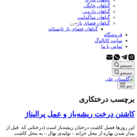
گیاهان خانگی
گیاهان دارویی
گیاهان ساکولنت
گیاهان فضای باز
گیاهان فضای باز تابستانه
فروشگاه
سایت کاتالوگ
تماس با ما
جستجو
جستجو
منو
برچسب
درختکاری
کاشتن درخت ریشه‌باز و عمل پرالیناژ
این روزها فصل کاشت درختان ریشه‌باز است (درختانی که قبل از
بیدار شدن بهاره از محل خزانه – تولیدی نهال – به محل کاشت