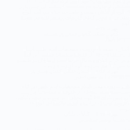
برگ بیدی مشخصات: اسم علمی برگ بیدی Tradescantia
albiflora ، از خانواده Commelinaceae میباشد. این جنس داری
60 گونه از گیاهان خشبی و علفی چند ساله می باشد. انواع
علفی آن به عنوان گیاهان آپارتمانی پرورش داده می شودند.
گونه…
مهر 4, 1388
گیاهان خانگی
,
گیاهان فضای باز تابستانه
Hedera پاپیتال
پاپیتال ، عشقه یا داردوست مشخصات: اسم علمی پاپیتال
Hedera canariensis ، از خانواده Arliaceae میباشد. این گیاه
بومی جزایر قناری و شمال آفریقا است. ارتفاع آن در طبیعت
به بیش از 5 متر می رسد.گونه ای زیبا با رشد…
مهر 4, 1388
گیاهان خانگی
,
گیاهان فضای باز
Clerodendron پیچ معین التجار
كلرودندرون یا معین التجار مشخصات: اسم علمی این گیاه
Clerodendron thomsonae ، از خانواده Verbenaceae می باشد.
این جنس دارای 400 گونه مختلف ، به صورت درختچه وگیاهان
بالارونده است كه در آسیا و آفریقا پراكنده اند، انواع بالا
رونده…
مهر 4, 1388
گیاهان خانگی
Scandens پوتوس اسکاندس
فیلودندرون یا پتوس قلبی یا پتوس اسکاندسمشخصات: اسم