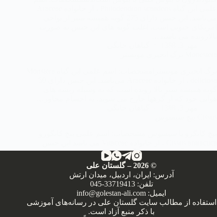
علمی این گیاه Philodendron scandens ، از خانواده Araceae
می‌باشد. این جنس دارای 275 گونه همیشه سبز از نواحی
آمریكای جنوبی است. اغلب گونه های این جنس به صورت
بالارونده می باشند…
مهر 3, 1388
گیاهان خانگی
Monestera برگ انجیری مونستر
برگ انجیری مونسترامشخصات: اسم علمی این گیاه Monstera
deliciosa ، از خانواده Araceae می‌باشد. این جنس دارای 50
گونه همیشه سبز بالا رونده است كه به وسیله ریشه های
هوایی خود كه از گرهها خارج می شوند، به اجسام مجاور…
مهر 3, 1388
گیاهان خانگی
Cissus پیچ سیسوس
پیچ كانگرو یا سیسوس مشخصات: اسم علمی پیچ كانگورو
Cissus antractica ، از خانواده Vitaceae می باشد این جنس
دارای 350 گونه مختلف از گیاهان خشبی همیشه سبز بالا
رونده و حاوی ده گونه با ساقه گوشتی است. پیچ كانگورو،…
©
2026
– گلستان علی
مهر 3, 1388
گیاهان خانگی
آدرس: ایران، اردبیل، میدان ارتش
تلفن:
045-33719413
ایمیل:
info@golestan-ali.com
استفاده از مطالب سایت گلستان علی در رسانه‌های آموزشی
با ذکر منبع آزاد است.