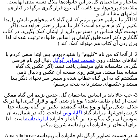
ساختار و ساختمان گل در این خانواده‌ها ملاک دسته بندی آنهاست.
مثلا تعداد پرچم‌ها، نوع کاسه گل، نوع قرار گیری برگها در کنار هم
اندامهای مشابه آن و …
لذا اگر ما بتوانیم حدس بزنیم که این گیاه که میخواهیم نامش را پیدا
بکنیم از کدام خانواده است؟ کار ما بسیار راحتتر خواهد شد. (اگر
دوست گیاه شناس در دسترس دارید از ایشان کمک بگیرید، در کتاب
گلکاری دکتر احمدخلیق گیاهان بر اساس خانواده ترتیب شده‌اند لذا
ورق زدن آن کتاب هم میتواند کمک کند.)
2- از آنجا که من نام “کلیوم” را شنیده بودم، پس ابتدا سعی کردم با
املاهای مختلف روی
قسمت تصاویر گوگل
دنبال این نام فرضی
بگردم. متاسفانه نتایج مرتبطی یافت نشد. (اگر عکس یک گیاه
مشابه پیدا میشد، میرفتم روی صفحه آن عکس و دنبال نامی
میگشتم که به این گیاه خطاب شده و سپس سر نخهای دیگر پیدا
میشد و عکسهای بیشتر تا به نتیجه برسیم)
3- خب حالا باید بر اساس ساختمان گل، حدس بزنیم این گیاه ممکن
است از کدام طایفه باشد؟
نوع باز شدن گلها و قرار گیری آنها در یک
غلاف، شکل برگها و نوع ساقه گلدهنده، تکثیر این گیاه بوسیله جدا
کردن پاجوشها
، مرا یاد گیاه
آگاپانتوس
انداخت. (که در شمال به آن
سوسن آبی رنگ میگویند). این گیاه از خانواده
آماریلیداسه
است. لذا
برای امتحان از خانواده آماریلیداسه شروع میکنم.
4- در قسمت تصاویر گوگل نام خانواده آماریلیداسه Amaryllidaceae