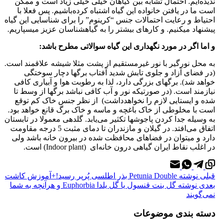
ندیده‌ایم. احتمال تشابه بین گیاهان خیلی خیلی زیاد است و ممکن
است ما در یافتن خانواده این گیاه اشتباه کرده‌باشیم. پس فعلا با
احتیاط و رعایت احتمالات جنس “کرینوم” را برای شناسایی این گیاه
پیشنهاد میکنیم. و کارهای بیشتر را به گیاهشناسان عزیز میسپاریم.
و اما اگر در مورد نگهداری این گیاه سوالاتی مطرح باشد:
به محل نورگیر با نور غیرمستقیم از پشت مثلا شیشه علاقمند است.
(در فضای آزاد و جلوی تابش شدید آفتاب برگها دچار سوختگی
خواهد شد). برگهای بزرگی دارد، لذا به رطوبت هوا و آبیاری کافی
نیازمند است. (در صورتیکه نور و آب کافی نباشد برگها از وسط تا
شده و ایستایی لازم را نخواهدداشت) از نظر جنس خاک کم توقع
است با مخلوطی از خاک باغچه و ماسه و خاک برگ قانع خواهد بود.
به وسیله جدا کردن پاجوشها تکثیر می‌یابد. گلدهی معمولا در تابستان
اتفاق می‌افتد. در گیلان و مازندران تا دمای مثبت 5 درجه مقاومت
دارد و میتوان در فضاهای محافظت شده در بیرون خانه باشد ولی
در اغلب نقاط ایران گیاهی درون خانه‌ای (Indoor plant) است.
قبلی
نوشته
Petunia Double بذر اطلسی پُرپر رسید!+آموزش کاشت
بعدی
نوشته
گل بنت قنسول یا گل یلدا Euphorbia و هرآنچه به شما
نمی‌گویند
دسته بندی موضوعات