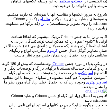
(به انگلیسی) را
جستجو میکنیم
. به این وسیله عکسهای گیاهان
مرتبط با این خانواده را خواهیم دید.
شروع به مرور عکسها و مقایسه آنها با نمونه‌ای که داریم میکنیم.
و نمونه‌های مشابه زیادی پیدا میکنم.
مثل این
(که نام Crinum
asiaticum را روی تصویر نوشته‌است.) یا
این
(که برگها هم مشابهت
زیادی دارند).
5- بنابراین ما به جنس Crinum نزدیک میشویم که اتفاقا شباهت
آوایی با “کلیوم” هم دارد که ممکن است تولیدکنندگان ایرانی به
اشتباه تلفظ کرده باشند (که معمولا زیاد اتفاق می‌افتد). خب حالا در
همان تصاویر گوگل دنبال جنس
کرینوم
میگردیم. انواع و رنگهای
مختلفی دارد و به احتمال زیاد، همان جنس مورد نظر ماست.
در ویکی پدیا در مورد جنس
Crinum
نوشته‌است که بیش از 180 گونه
دارد و گیاهانی چندساله هستند با برگهای بزرگ و توضیحات دیگر. و
البته نوع
آسیاتیکوم
هم صفحه دارد و نوشته است که به این گیاه
“سوسن عنکبوتی” هم گفته میشود. در لینکهای مرتبط با این مطلب
تصاویر بهتری
وجود دارند که به احتمال خیلی زیاد گیاه مورد نظر ما
را نشان میدهند.
6- پس به احتمال زیاد این گیاه از جنس Crinum و شاید Crinum
asiaticum باشد.
حالا چرا میگویم شاید؟ چون در کتابهای اساتید ایرانی نامی از آن