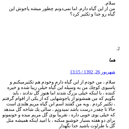
سلام.
من از این گیاه دارم. اما نمی‌دونم چطور میشه پاجوش این
گیاه رو جدا و تکثیر کرد؟
هما
شهریور 26, 1392 / 13:15
سلام ، من خودم از اين گياه دارم وخودم هم تكثيرميكنم و
پاسيوى كوچك من به وسيله اين گياه خيلى زيبا شده و خيره
كننده ، با اينكه خيلى بزرگ شدند اما هنوز گل ندادند ، بايد
بگويم كه من همشونو از پاجوشهايى كه از يكى از اقوام گرفتم
، تكثير كردم . وبه من گفتند اسم اىن گياه مريم هلندى است
حالا تا چقدر درست باشد نميدونم ، سالى يك شاخه گل مىدهد
كه خيلى بوى خوبى داره ، تقريباً بوى گل مريم ميده و خونمونو
براى دو هفته بسيار خوشبو مىكنه ، با اميد اينكه هميشه مثل
گل با طراوت باشيد خدا نگهدار