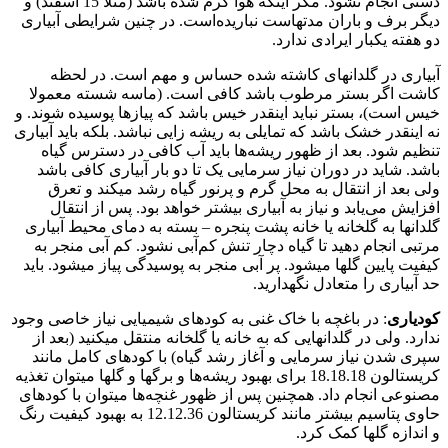
دستی انجام نشود. مگر اینکه هوا گرم شده باشد (مثلا 15 اسفند) و
دیگر برف و باران مدتهاست نباریده‌است. در چنین شرایطی آبیاری
دو هفته یکبار ایرادی ندارد.
آبیاری در گلدانهای کاشته شده حساس و مهم است. در لحظه
کاشت اگر بستر مرطوب باشد کافی است. (ماسه شسته معمولا
خیس است)، بستر نباید اینقدر خیس باشد که پیازها پوسیده شوند. و
نه اینقدر خشک باشد که تمایلی به ریشه زایی نباشد. بلکه باید آبیاری
تنظیم شود. بعد از ظهور ریشه‌ها باید آب کافی در دسترس گیاه
باشد. شاید در دوران نیاز سرمایی یک تا دو بار آبیاری کافی باشد
ولی بعد از انتقال به محل گرم و پرنور گیاه رشد میکند و تعرق
افزایش می‌یابد و نیاز به آبیاری بیشتر خواهد بود. پس از انتقال
گلدانها به گلخانه یا خانه پشت پنجره – بسته به دمای محیط آبیاری
مرتبی انجام دهید تا گیاه دچار تنش کم‌آبی نشود. کم آبی منجر به
کیفیت پایین گلها میشود. پر آبی منجر به پوسیدگی پیاز میشود. باید
حد آبیاری را متعادل نگهدارید.
کودیاری
: در باغچه با خاک غنی به کودهای شیمیایی نیاز خاصی وجود
ندارد. ولی در گلدانهایی که به خانه یا گلخانه منتقل میکنید (بعد از
سپری شدن نیاز سرمایی و آغاز رشد گیاه) با کودهای کامل مانند
کریستالون 18.18.18 برای بهبود ریشه‌ها و برگها و گلها میتوان تغذیه
مصنوعی انجام داد. همچنین پس از ظهور غنچه‌ها میتوان با کودهای
حاوی پتاسیم بیشتر مانند کریستالون 12.12.36 به بهبود کیفیت رنگ
و اندازه گلها کمک کرد.