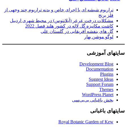
تراریوم شیشه ای با اجرای خاص و بدنه تراریوم چند وجهی از
فلز برنج
مشکلات درخت عرعر (آیلانتوس) در محیط شهری اردبیل
کاشت مکانیزه گل لاله در کشور هلند فصل 2022
گل های بنفشه آفریقایی در گلستان علی
لوگو موشن بهار
سایتهای آموزشی
Development Blog
Documentation
Plugins
Suggest Ideas
Support Forum
Themes
WordPress Planet
بخش باغبانی بی‌بی‌سی
سایتهای باغبانی
Royal Botanic Garden of Kew