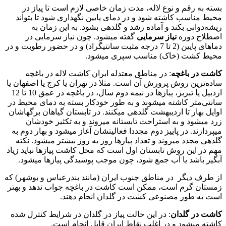
بسته به رقم و نوع لاله، مدت زمان خاصی لازم است تا پیاز در
محیط مناسب کاشته شود و در دمای پایین نگهداری شود تا بتواند
ریشه‌دوانی بکند و آماده رشد و گلدهی بشود. به این زمان به
اصطلاح دوره
نیاز سرمایی
گفته میشود. چون نیاز سرمایی در
دماهای پایین (2 تا 7 درجه مثبت سانتیگراد) و در حضور رطوبت و در
محیط کشت (خاک) مناسب سپری میشود.
کاشت در باغچه
: در مناطق معتدله ایران کاشت لاله در باغچه
ساده‌ترین روش پرورش آن است. مثلا در تهران یا کرج یا اصفهان یا
اردبیل یا تبریز، پیازها در نیمه دوم سال، در باغچه در عمق 10 تا 12
سانتی‌متر کاشته میشوند و به طور خودکار بسته به دمای محیط در
اوایل بهار تا اردیبهشت گلدهی میکنند. در تابستان گیاهان برگهاشان
زرد میشود و به استراحت تابستانه میروند و به تکثیر خودشان
میپردازند. در پاییز دوم مجددا فعالیتشان آغاز میشود و بهار دوم به
گلدهی مجدد میروند و تعداد پیازها روز به روز بیشتر میشود. نکته
مهم در این روش تابستان اول است که محل کاشت پیازها نباید زیاد
آبگیر باشد یا آب جمع شود، چون موجب پوسیدگی پیازها میشود.
از طرف دیگر در مناطق جنوب ایران (مانند بندرعباس و بوشهر) که
زمستان گرم است، ممکن است کاشت در باغچه جواب ندهد و بهتر
است به طور مصنوعی کشت در گلدان انجام دهند.
کاشت در گلدان
: در این حالت پیاز در گلدان در شرایط کنترل شده
کاشته میشود و در اغلب نقاط ایران قابل انجام است.