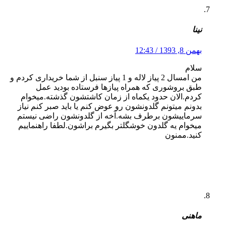
نینا
بهمن 8, 1393 / 12:43
سلام
من امسال 2 پیاز لاله و 1 پیاز سنبل از شما خریداری کردم و
طبق بروشوری که همراه پیازها فرستاده بودید عمل
کردم.الان حدود یکماه از زمان کاشتشون گذشته.میخوام
بدونم میتونم گلدونشون رو عوض کنم یا باید صبر کنم نیاز
سرماییشون برطرف بشه.آخه از گلدونشون راضی نیستم
میخوام یه گلدون خوشگلتر بگیرم براشون.لطفا راهنماییم
کنید.ممنون
ماهنی