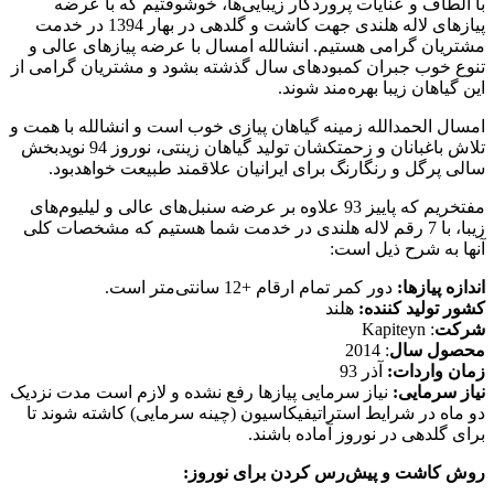
با الطاف و عنایات پروردگار زیبایی‌ها، خوشوقتیم که با عرضه
پیازهای لاله هلندی جهت کاشت و گلدهی در بهار 1394 در خدمت
مشتریان گرامی هستیم. انشالله امسال با عرضه پیازهای عالی و
تنوع خوب جبران کمبودهای سال گذشته بشود و مشتریان گرامی از
این گیاهان زیبا بهره‌مند شوند.
امسال الحمدالله زمینه گیاهان پیازی خوب است و انشالله با همت و
تلاش باغبانان و زحمتکشان تولید گیاهان زینتی، نوروز 94 نویدبخش
سالی پرگل و رنگارنگ برای ایرانیان علاقمند طبیعت خواهدبود.
مفتخریم که پاییز 93 علاوه بر عرضه سنبل‌های عالی و لیلیوم‌های
زیبا، با 7 رقم لاله هلندی در خدمت شما هستیم که مشخصات کلی
آنها به شرح ذیل است:
اندازه پیازها:
دور کمر تمام ارقام +12 سانتی‌متر است.
کشور تولید کننده:
هلند
شرکت
: Kapiteyn
محصول سال
: 2014
زمان واردات:
آذر 93
نیاز سرمایی:
نیاز سرمایی پیازها رفع نشده و لازم است مدت نزدیک
دو ماه در شرایط استراتیفیکاسیون (چینه سرمایی) کاشته شوند تا
برای گلدهی در نوروز آماده باشند.
روش کاشت و پیش‌رس کردن برای نوروز: