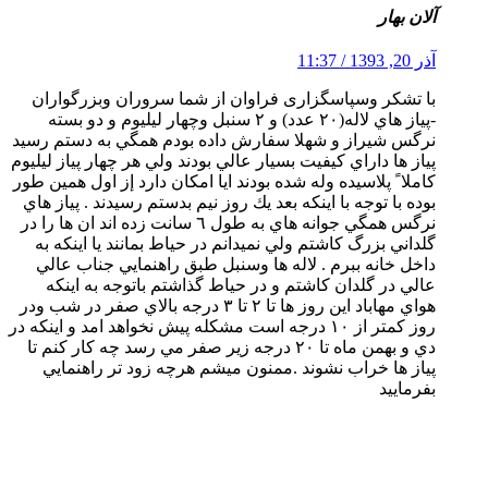
آلان بهار
آذر 20, 1393 / 11:37
با تشکر وسپاسگزاری فراوان از شما سروران وبزرگواران
-پياز هاي لاله(٢٠ عدد) و ٢ سنبل وچهار ليليوم و دو بسته
نرگس شيراز و شهلا سفارش داده بودم همگي به دستم رسيد
پياز ها داراي كيفيت بسيار عالي بودند ولي هر چهار پياز ليليوم
كاملا ً پلاسيده وله شده بودند ايا امكان دارد إز اول همين طور
بوده با توجه با اينكه بعد يك روز نيم بدستم رسيدند . پياز هاي
نرگس همگي جوانه هاي به طول ٦ سانت زده اند ان ها را در
گلداني بزرگ كاشتم ولي نميدانم در حياط بمانند يا اينكه به
داخل خانه ببرم . لاله ها وسنبل طبق راهنمايي جناب عالي
عالي در گلدان كاشتم و در حياط گذاشتم باتوجه به اينكه
هواي مهاباد اين روز ها تا ٢ تا ٣ درجه بالاي صفر در شب ودر
روز كمتر از ١٠ درجه است مشكله پيش نخواهد امد و اينكه در
دي و بهمن ماه تا ٢٠ درجه زير صفر مي رسد چه كار كنم تا
پياز ها خراب نشوند .ممنون ميشم هرچه زود تر راهنمايي
بفرماييد