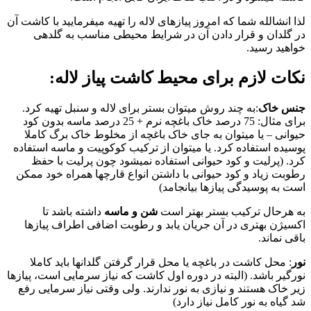
لذا انشالله شما که امروز پیازهای لاله را تهیه میفرمایید با کاشت آن
در گلدان و قرار دادن آن در شرایط محیطی مناسب به گلدهی
خواهید رسید.
نکات لازم برای محیط کاشت پیاز لاله:
جنس خاک
:به چند روش میتوان بستر برای لاله و سنبل تهیه کرد.
برای مثال: 75 درصد خاک باغچه نرم + 25 درصد ماسه بدون کود
حیوانی – یا میتوان به جای خاک باغچه از مخلوط خاک برگ کاملا
پوسیده استفاده کرد. یا میتوان از ترکیب کوکوپیت و ماسه استفاده
کرد. (پرلیت و کود حیوانی استفاده نمیشود چون پرلیت با حفظ
رطوبت زیاد و کود حیوانی با داشتن انواع قارچها همراه خود ممکن
است به پوسیدگی پیازها بیانجامد)
به هرحال ترکیب بستر بهتر است
شن و ماسه
داشته باشد تا
اکسیژن بهتری در آن جریان یابد و رطوبت اضافی اطراف پیازها
باقی نماند.
نور
: محل کاشت در باغچه یا محل قرار گرفتن گلدانها باید کاملا
نورگیر باشد. (البته در دوره اول کاشت که نیاز سرمایی است، پیازها
زیر خاک هستند و نیازی به نور ندارند. ولی وقتی نیاز سرمایی رفع
شد گیاه به نور کامل نیاز دارد)