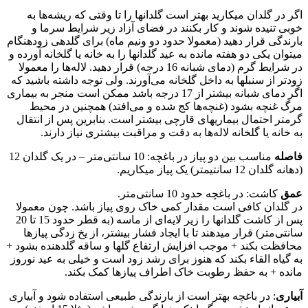
اگر در گلدان میکارید بهتر است گلدانها را تا وقتی که ریشه‌ها به
خوبی تنیده شوند و کار بکنند در فضای آزاد زیر شرایط سرما و
بارندگی قرار دهید (معمولا حدود دو ونیم ماه) برای گلدهی زودهنگام
میتوان یکی دو هفته مانده به عید گلدانها را به خانه یا گلخانه آورده و
در شرایط گرم (دمای شبانه 16 درجه) قرار دهید. لاله‌ها را معمولا
زودتر از سنبلها به داخل گلخانه می‌آورند. ولی توجه داشته باشید که
اگر دمای شبانه بیشتر از 17 درجه باشد ممکن است منجر به بیماری
مرگ غنچه بشود (غنچه‌ها کج شده و می‌افتد) همچنین در محیط
گرمتر احتمال بیماریهای قارچی بیشتر است. بنابرین پس از انتقال
به خانه یا گلخانه لاله‌ها به دقت و مراقبت بیشتری نیاز دارند.
فاصله
مناسب بین دو پیاز در باغچه: 10 سانتی‌متر – در یک گلدان 12
(دهانه گلدان 12 سانتیمتر) یک پیاز میکاریم.
عمق
کاشت: در باغچه حدود 10 سانتی‌متر.
در گلدان کافی است مقدار کمی خاک روی پیاز باشد. چون معمولا
پس از کاشت گلدانها را زیر لایه‌ای از ماسه (به قطر حدود 15 تا 20
سانتی‌متر) قرار میدهند تا با ایجاد فشار بیشتر، از یخ زدگی پیازها
محافظت بکند + موجب افزایش ارتفاع گلها و ساقه گلدهنده بشود +
به گیاه القاء بکند که هنوز برای رشد زود است و خیلی به عید نوروز
مانده + به حفظ رطوبت خاک اطراف پیازها کمک بکند.
آبیاری
: در باغچه بهتر است از بارندگی طبیعی استفاده شود و آبیاری