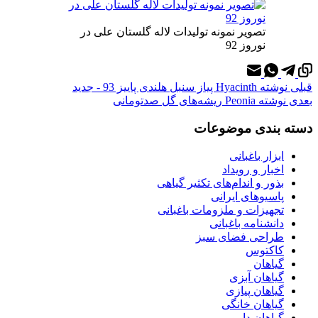
تصویر نمونه تولیدات لاله گلستان علی در
نوروز 92
قبلی
نوشته
Hyacinth پیاز سنبل هلندی پاییز 93 - جدید
بعدی
نوشته
Peonia ریشه‌های گل صدتومانی
دسته بندی موضوعات
ابزار باغبانی
اخبار و رویداد
بذور و اندام‌های تکثیر گیاهی
پاسیوهای ایرانی
تجهیزات و ملزومات باغبانی
دانشنامه باغبانی
طراحی فضای سبز
کاکتوس
گیاهان
گیاهان آبزی
گیاهان پیازی
گیاهان خانگی
گیاهان دارویی