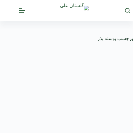
رش
ه
حتوا
برچسب
پوسته بذر