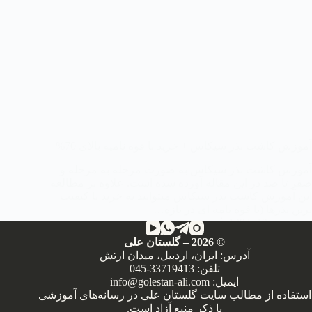
آموزش کاشت بذر سیکاس + خرید با قوه نامیه بالای 70%
آموزش کاشت بذر سیکاس به صورت مرحله به مرحله و
صفر تا صد در این مقاله آورده شده است. علاوه بر مطالعه
این آموزش کاشت بذر سیکاس میتوانید به خرید با کیفیت
ترین بذرها (با قوه نامه ای در بازه…
دی 19, 1394
بذور و اندام‌های تکثیر گیاهی
,
گیاهان خانگی
,
گیاهان
©
2026
– گلستان علی
فضای باز
آدرس: ایران، اردبیل، میدان ارتش
تلفن:
045-33719413
ایمیل:
info@golestan-ali.com
استفاده از مطالب سایت گلستان علی در رسانه‌های آموزشی
با ذکر منبع آزاد است.