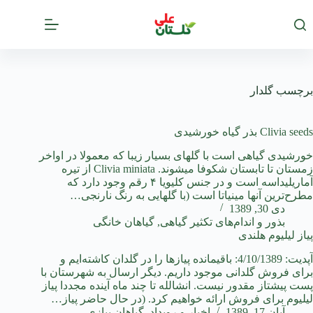
رش
ه
حتوا
برچسب
گلدار
Clivia seeds بذر گیاه خورشیدی
خورشیدی گیاهی است با گلهای بسیار زیبا که معمولا در اواخر
زمستان تا تابستان شکوفا میشوند. Clivia miniata از تیره
آماریلیداسه است و در جنس کلیویا ۴ رقم وجود دارد که
مطرح‌ترین آنها مینیاتا است (با گلهایی به رنگ نارنجی…
دی 30, 1389
بذور و اندام‌های تکثیر گیاهی
,
گیاهان خانگی
پیاز لیلیوم هلندی
آپدیت: 4/10/1389: باقیمانده پیازها را در گلدان کاشته‌ایم و
برای فروش گلدانی موجود داریم. دیگر ارسال به شهرستان با
پست پیشتاز مقدور نیست. انشالله تا چند ماه آینده مجددا پیاز
لیلیوم برای فروش ارائه خواهیم کرد. (در حال حاضر پیاز…
آبان 17, 1389
اخبار و رویداد
,
گیاهان پیازی