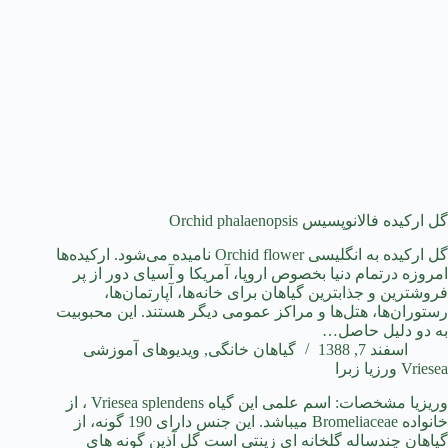
گل ارکیده فالانوپسیس Orchid phalaenopsis
گل ارکیده به انگلیسی Orchid flower نامیده می‌شود. ارکیده‌ها
امروزه درتمام دنیا بخصوص اروپا، آمریکا و آسیای دور از پر
فروشترین و جذابترین گیاهان برای خانه‌ها، آپارتمان‌ها،
رستوران‌ها، هتل‌ها و مراکز عمومی دیگر هستند. این محبوبیت
به دو دلیل حاصل…
اسفند 7, 1388
گیاهان خانگی
,
ویدیوهای آموزشی
Vriesea ورزیا زبرا
وریزیا مشخصات: اسم علمی این گیاه Vriesea splendens ، از
خانواده Bromeliaceae میباشد. این جنس دارای 190 گونه، از
گیاهان چندساله گلخانه ای زینتی است گل آذین گونه های