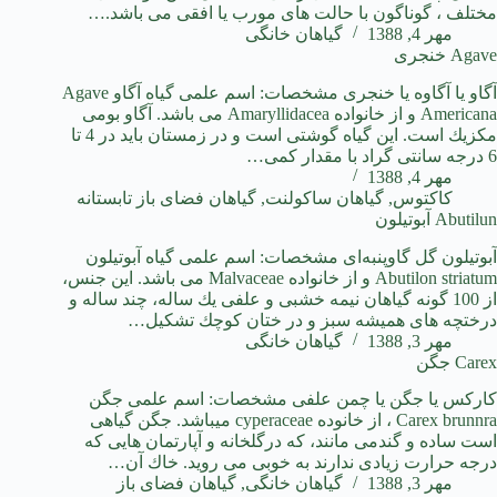
مختلف ، گوناگون با حالت های مورب یا افقی می باشد.…
مهر 4, 1388
گیاهان خانگی
Agave خنجری
آگاو یا آگاوه یا خنجری مشخصات: اسم علمی گیاه آگاو Agave
Americana و از خانواده Amaryllidacea می باشد. آگاو بومی
مكزیك است. این گیاه گوشتی است و در زمستان باید در 4 تا
6 درجه سانتی گراد با مقدار كمی…
مهر 4, 1388
کاکتوس
,
گیاهان ساکولنت
,
گیاهان فضای باز تابستانه
Abutilun آبوتیلون
آبوتیلون گل گاوپنبه‌ای مشخصات: اسم علمی گیاه آبوتیلون
Abutilon striatum و از خانواده Malvaceae می باشد. این جنس،
از 100 گونه گیاهان نیمه خشبی و علفی یك ساله، چند ساله و
درختچه های همیشه سبز و در ختان كوچك تشكیل…
مهر 3, 1388
گیاهان خانگی
Carex جگن
كاركس یا جگن یا چمن علفی مشخصات: اسم علمی جگن
Carex brunnra ، از خانوده cyperaceae میباشد. جگن گیاهی
است ساده و گندمی مانند، كه درگلخانه و آپارتمان هایی كه
درجه حرارت زیادی ندارند به خوبی می روید. خاك آن…
مهر 3, 1388
گیاهان خانگی
,
گیاهان فضای باز